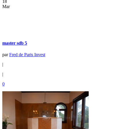
18
Mar
master sdb 5
par
Fred de Paris Invest
|
|
0