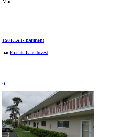
Mar
1503CA37 batiment
par
Fred de Paris Invest
|
|
0