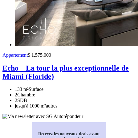
Appartement
$ 1,575,000
Echo – La tour la plus exceptionnelle de
Miami (Floride)
133 m²
Surface
2
Chambre
2
SDB
jusqu'à 1000 m²
autres
Recevez les nouveaux deals avant