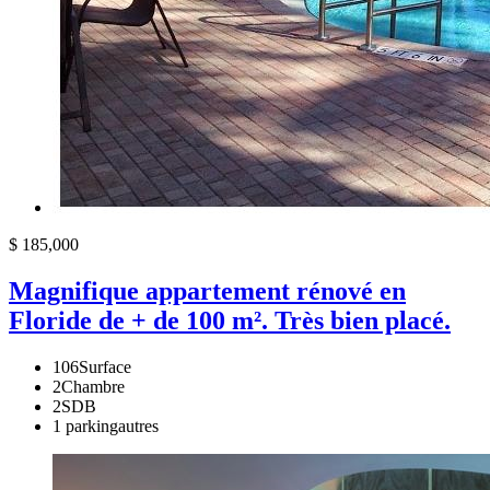
$ 185,000
Magnifique appartement rénové en
Floride de + de 100 m². Très bien placé.
106
Surface
2
Chambre
2
SDB
1 parking
autres